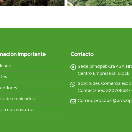
mación importante
Contacto
leados
Sede principal:
Cra 43A Nro.
Centro Empresarial Block
ntes
Solicitudes Comerciales::
3
veedores
Contáctanos: 320708587
do de empleados
Correo:
procopal@procop
aja con nosotros