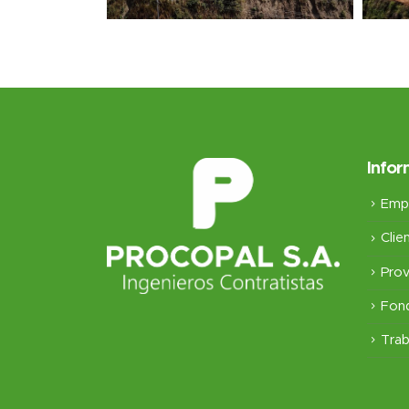
Infor
Emp
Clie
Pro
Fon
Trab